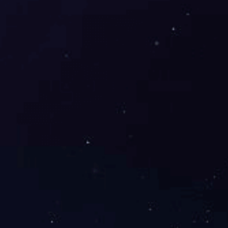
上下波动的两条线代表电压、电流，中间的直线代
钟7.2千克，以平衡产品的内部及表面质量。”