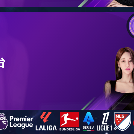
新机位 | 一根钢锭的24小时深度“
浏览次数：1245
所属栏目：媒体聚焦
发表时间：2025-07-07 16:03:33
炉子一天仅淬出一根钢锭吗？
公司（以下简称国泰东工）电渣钢生产车间内，一根6米高的钢锭
缓冷还需72小时，以保证其优越品质。”该公司副经理薛瑞星说。