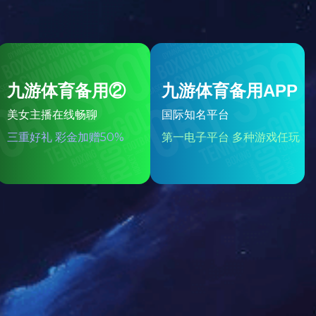
术，对集团现有的连铸坯进行二次精炼，生产出超