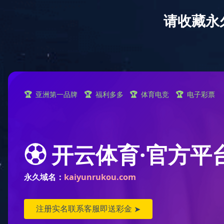
九游网页
九游（中
产品服务
产品宣
版·官方端
国）
网站
新闻中心>
集团视频
九游
当前位置：
首页
>
新闻中心
>
媒体聚焦