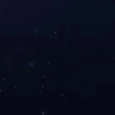
、凝固缺陷少、结晶致密、表面光滑，广泛应用于铁路轴承、风
产，届时公司年产能将突破1.2万吨，可进一步提升集团在特钢
，锚定“愚公移山谱写新篇、两高四着力作示范”总体奋斗目标，
时精炼一锭钢的极致工艺，推动传统优势产业向高端化绿色化智能
下一篇：
坚持“三定三不要” 持续推进自律控产
上一篇
河南济源产城融合示范区虎岭高新片区 电话：0391-6688888 传真：0391
河南济源钢铁（集团） 有限公司 © 版权所有 Copyright 2020
豫ICP备17018696