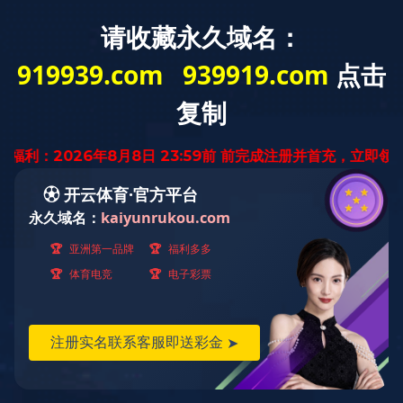
九游网页
九游（中
产品服务
工艺装备
多
版·官方端
国）
网站
工艺装备>
轧钢 >
特殊钢
当前位置：
首页
>
工艺装备
>
轧钢
>
精整及热处理